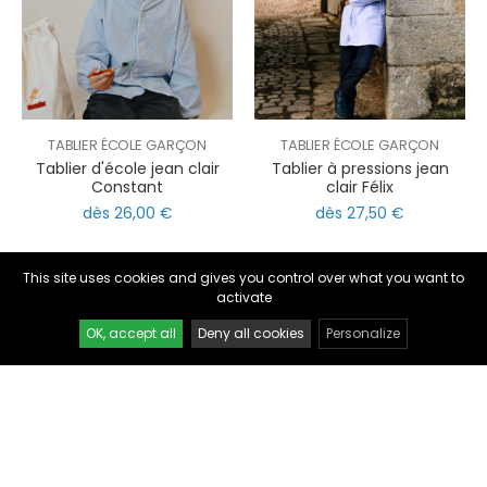
TABLIER ÉCOLE GARÇON
TABLIER ÉCOLE GARÇON
Tablier d'école jean clair
Tablier à pressions jean
Constant
clair Félix
nul
matomo
dès 26,00 €
dès 27,50 €
st
notify_engine
This site uses cookies and gives you control over what you want to
activate
OK, accept all
Deny all cookies
Personalize