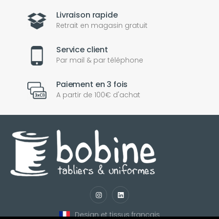
Livraison rapide
Retrait en magasin gratuit
Service client
Par mail & par téléphone
Paiement en 3 fois
A partir de 100€ d'achat
nul
matomo
st
notify_engine
Design et tissus français