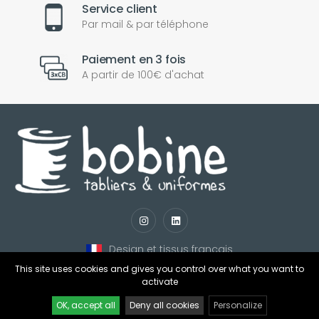
Service client
Par mail & par téléphone
Paiement en 3 fois
A partir de 100€ d'achat
nul
matomo
st
notify_engine
Design et tissus français
This site uses cookies and gives you control over what you want to
activate
OK, accept all
Deny all cookies
Personalize