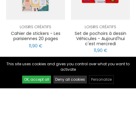
LOISIRS CRÉATIFS
LOISIRS CRÉATIFS
Cahier de stickers - Les
Set de pochoirs à dessin
parisiennes 20 pages
Véhicules - Aujourd'hui
c'est mercredi
nul
matomo
11,90 €
11,90 €
st
notify_engine
This site uses cookies and gives you control over what you want to
activate
OK, accept all
Deny all cookies
Personalize
LOISIRS CRÉATIFS
LOISIRS CRÉATIFS
Set de pochoirs à dessin
Set de pochoirs à dessin