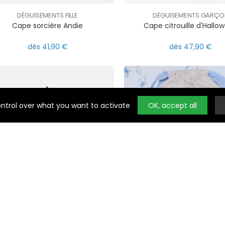
DÉGUISEMENTS FILLE
DÉGUISEMENTS GARÇO
Cape sorcière Andie
Cape citrouille d'Hallo
dès 41,90 €
dès 47,90 €
l
ring
Noty
ontrol over what you want to activate
OK, accept all
DÉGUISEMENTS FILLE
RANGEMENT
Baguette Cara étoile noire
Pochette brodée lapin 