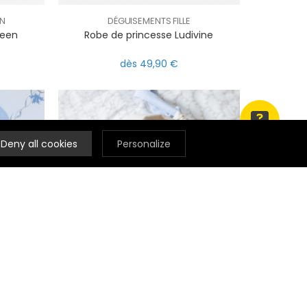
N
DÉGUISEMENTS FILLE
ween
Robe de princesse Ludivine
dès 49,90 €
Deny all cookies
Personalize
RANGEMENT
bleu
Pochette brodée lapin carriole bleu