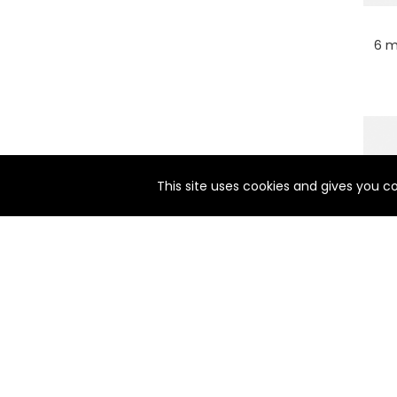
6 m
nul
matomo
st
notify_engine
This site uses cookies and gives you c