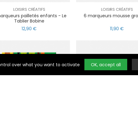
LOISIRS CRÉATIFS
LOISIRS CRÉATIFS
arqueurs pailletés enfants - Le
6 marqueurs mousse gro
Tablier Bobine
12,90 €
11,90 €
l
ring
Noty
ontrol over what you want to activate
OK, accept all
LOISIRS CRÉATIFS
LOISIRS CRÉATIFS
Stickers La Forêt Magique
Stickers Trop Mode